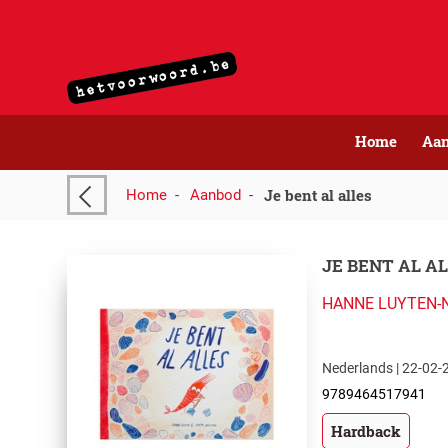
Home
Aa
Je bent al alles
Home
-
Aanbod
-
JE BENT AL A
HANNE LUYTEN-
Nederlands | 22-02-2
9789464517941
Hardback