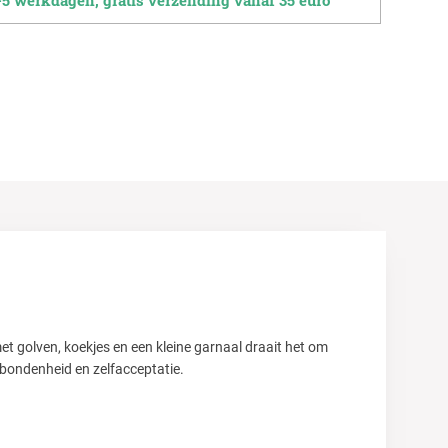
5 werkdagen, gratis verzending vanaf 35 euro
et golven, koekjes en een kleine garnaal draait het om
erbondenheid en zelfacceptatie.