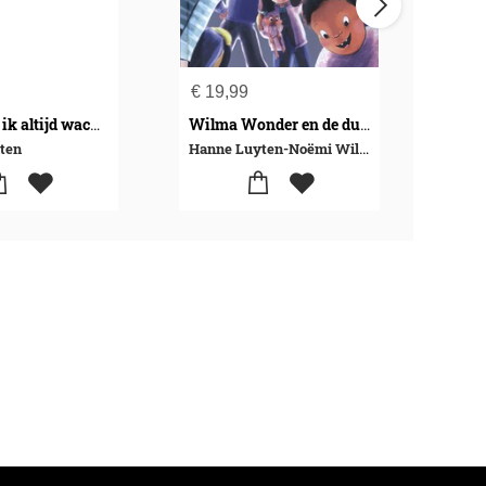
€
19,99
€
19
Wil
Op jou wil ik altijd wachten
Wilma Wonder en de duif
ten
Hanne Luyten-Noëmi Willemen
Hann