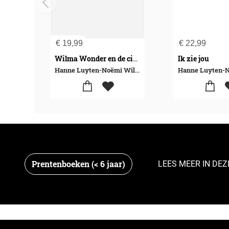
€
19,99
€
22,99
Ik zie jou
Wilma Wonder en de circusbaby
Hanne Luyten-Noëmi Willemen
Prentenboeken (< 6 jaar)
LEES MEER IN DEZ