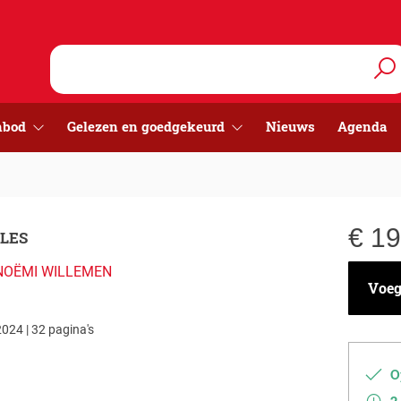
nbod
Gelezen en goedgekeurd
Nieuws
Agenda
€
19
LLES
NOËMI WILLEMEN
Voeg 
024 | 32 pagina's
Op