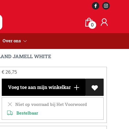
0
Over ons
AND JAMELL WHITE
€
26,75
Voeg toe aan mijn winkelkar
Niet op voorraad bij Het Voorwoord
Bestelbaar