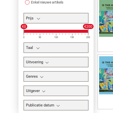
Enkel nieuwe artikels
Prijs
€0
€200
0
50
100
150
200
Taal
Uitvoering
Genres
Uitgever
Publicatie datum