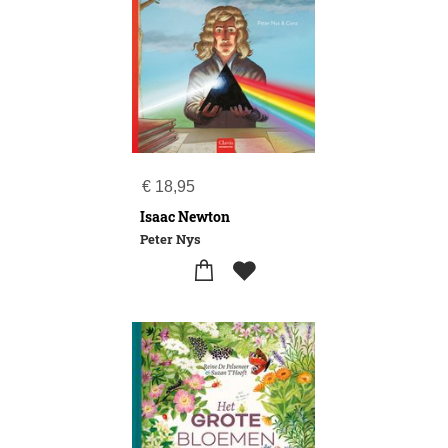
€
18,95
Isaac Newton
Peter Nys