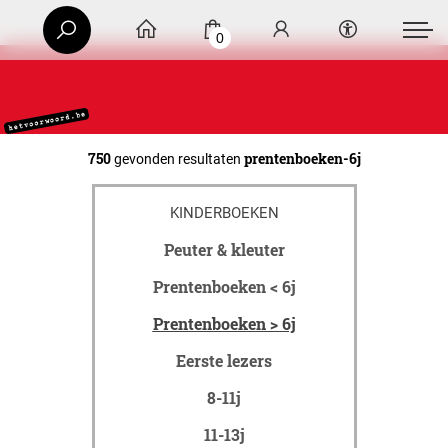
0
750
prentenboeken-6j
gevonden resultaten
KINDERBOEKEN
Peuter & kleuter
Prentenboeken < 6j
Prentenboeken > 6j
Eerste lezers
8-11j
11-13j