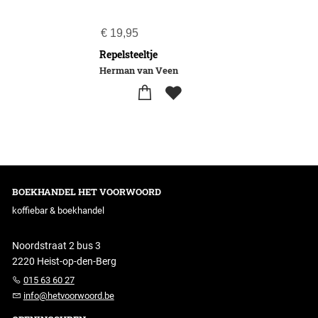
€
19,95
Repelsteeltje
Herman van Veen
BOEKHANDEL HET VOORWOORD
koffiebar & boekhandel
Noordstraat 2 bus 3
2220 Heist-op-den-Berg
015 63 60 27
info@hetvoorwoord.be