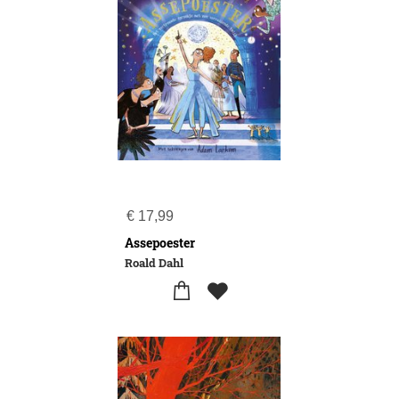
€
17,99
Assepoester
Roald Dahl