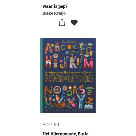
waar is pep?
Ineke Kraijo
€
27,99
Het Allermooiste, Buitengewone en Complete boek van alle letters