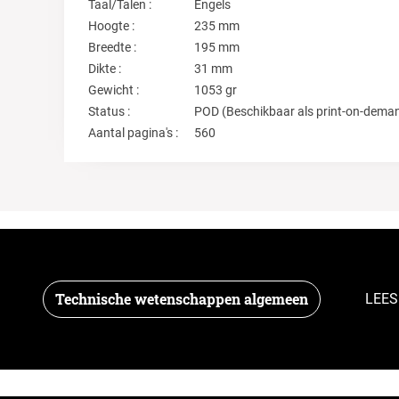
Taal/Talen :
Engels
Hoogte :
235 mm
Breedte :
195 mm
Dikte :
31 mm
Gewicht :
1053 gr
Status :
POD (Beschikbaar als print-on-dema
Aantal pagina's :
560
Technische wetenschappen algemeen
LEES