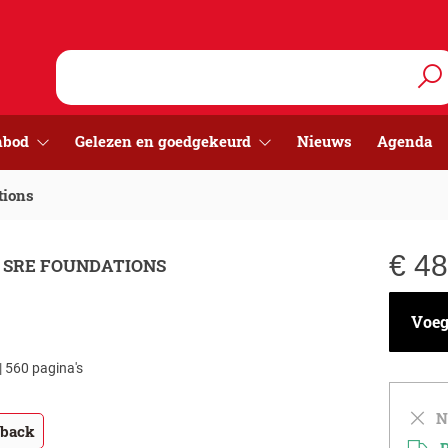
nbod
Gelezen en goedgekeurd
Nieuws
Agenda
tions
€
48
 SRE FOUNDATIONS
S
Voeg 
| 560 pagina's
Ni
tback