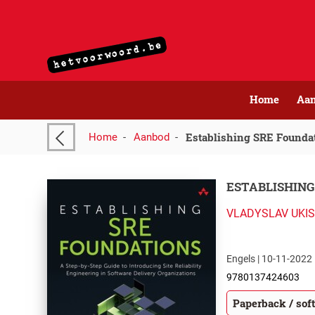
Home
Aa
Establishing SRE Founda
Home
-
Aanbod
-
ESTABLISHING
VLADYSLAV UKI
Engels | 10-11-2022 
9780137424603
Paperback / sof