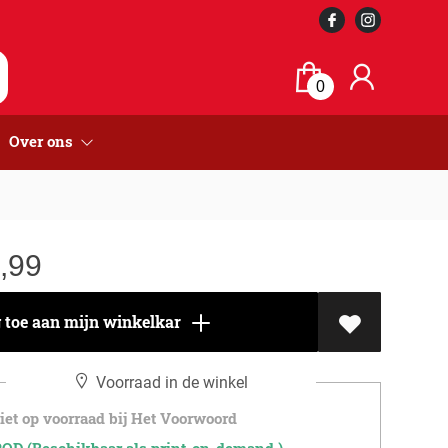
0
Over ons
,99
toe aan mijn winkelkar
Voorraad in de winkel
et op voorraad bij Het Voorwoord