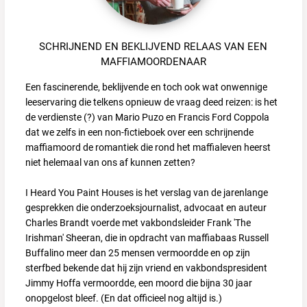
SCHRIJNEND EN BEKLIJVEND RELAAS VAN EEN
MAFFIAMOORDENAAR
Een fascinerende, beklijvende en toch ook wat onwennige
leeservaring die telkens opnieuw de vraag deed reizen: is het
de verdienste (?) van Mario Puzo en Francis Ford Coppola
dat we zelfs in een non-fictieboek over een schrijnende
maffiamoord de romantiek die rond het maffialeven heerst
niet helemaal van ons af kunnen zetten?
I Heard You Paint Houses is het verslag van de jarenlange
gesprekken die onderzoeksjournalist, advocaat en auteur
Charles Brandt voerde met vakbondsleider Frank 'The
Irishman' Sheeran, die in opdracht van maffiabaas Russell
Buffalino meer dan 25 mensen vermoordde en op zijn
sterfbed bekende dat hij zijn vriend en vakbondspresident
Jimmy Hoffa vermoordde, een moord die bijna 30 jaar
onopgelost bleef. (En dat officieel nog altijd is.)