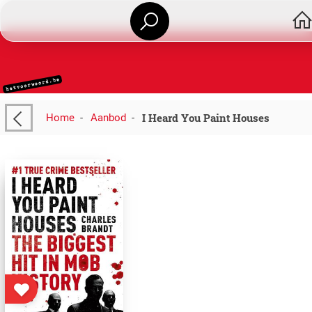
I Heard You Paint Houses
Home
-
Aanbod
-