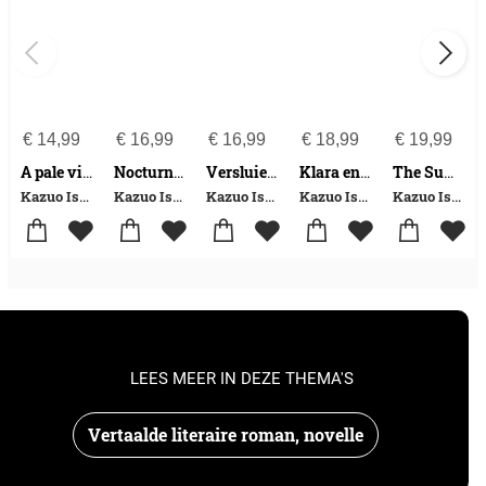
€
14,99
€
16,99
€
16,99
€
18,99
€
19,99
A pale view of hills
Nocturnes
Versluierde heuvels
Klara en de zon
The Summer We Crossed Europe in the Rain
Kazuo Ishiguro
Kazuo Ishiguro
Kazuo Ishiguro
Kazuo Ishiguro
Kazuo Ishiguro
LEES MEER IN DEZE THEMA'S
Vertaalde literaire roman, novelle