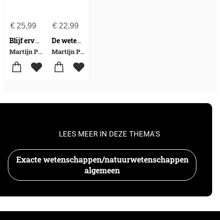
€
25,99
€
22,99
Blijf ervan af!
De wetenschap van alles (en nog wat)
Martijn Peters
Martijn Peters
LEES MEER IN DEZE THEMA'S
Exacte wetenschappen/natuurwetenschappen
algemeen