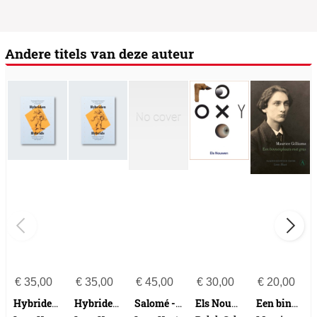
Andere titels van deze auteur
€
35,00
€
35,00
€
45,00
€
30,00
€
20,00
Hybriden/HYBRIDS at De Warande
Hybriden, samengestelde wezens uit fabels, mythen en legenden
Salomé - Tom Liekens
Els Nouwen
Een binnenplaats met gras