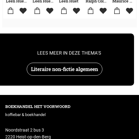
Leen Huet-Frank Herreman
Leen Huet-Frank Herreman
Leen Huet
Ralph Collier-Ger Groot-Leen Huet-Rudi Salomon
Maurice Gilliams
LEES MEER IN DEZE THEMA'S
Literaire non-fictie algemeen
BOEKHANDEL HET VOORWOORD
koffiebar & boekhandel
Noordstraat 2 bus 3
2220 Heist-op-den-Berg