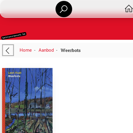
Weerbots
Home
-
Aanbod
-