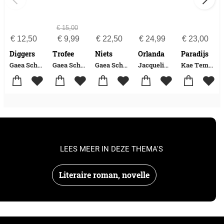
€
15,00
€
12,50
€
9,99
€
22,50
€
24,99
€
23,00
Diggers
Trofee
Niets
Orlanda
Paradijs
Gaea Schoeters
Gaea Schoeters
Gaea Schoeters
Jacqueline Harpman-Gaea Schoeters
Kae Tempest
LEES MEER IN DEZE THEMA'S
Literaire roman, novelle