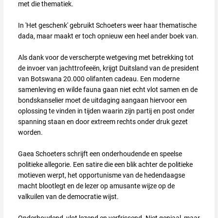
met die thematiek.
In 'Het geschenk' gebruikt Schoeters weer haar thematische
dada, maar maakt er toch opnieuw een heel ander boek van.
Als dank voor de verscherpte wetgeving met betrekking tot
de invoer van jachttrofeeën, krijgt Duitsland van de president
van Botswana 20.000 olifanten cadeau. Een moderne
samenleving en wilde fauna gaan niet echt vlot samen en de
bondskanselier moet de uitdaging aangaan hiervoor een
oplossing te vinden in tijden waarin zijn partij en post onder
spanning staan en door extreem rechts onder druk gezet
worden.
Gaea Schoeters schrijft een onderhoudende en speelse
politieke allegorie. Een satire die een blik achter de politieke
motieven werpt, het opportunisme van de hedendaagse
macht blootlegt en de lezer op amusante wijze op de
valkuilen van de democratie wijst.
Onderhoudend, vlot lezend en verfrissend. Niet geniaal, maar