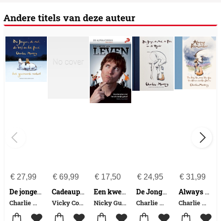
Andere titels van deze auteur
€
27,99
€
69,99
€
17,50
€
24,95
€
31,99
De jongen, de mol, de vos en het paard
Cadeaupapier Verhalen uit Wisselweg Woud
Een kwestie van leven
De Jonge, de Mol, de Foks en it Hynder
Always remember
Charlie Mackesy
Vicky Cowie
Nicky Gumbel
Charlie Mackesy
Charlie Mackesy