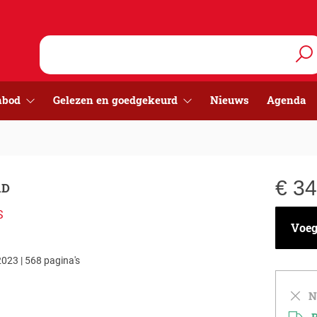
nbod
Gelezen en goedgekeurd
Nieuws
Agenda
€
34
AD
S
Voeg 
023 | 568 pagina's
Ni