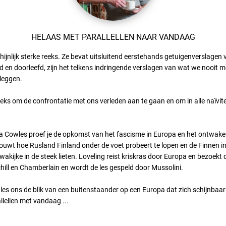
HELAAS MET PARALLELLEN NAAR VANDAAG
nlijk sterke reeks. Ze bevat uitsluitend eerstehands getuigenverslagen van
rvoeld en doorleefd, zijn het telkens indringende verslagen van wat we no
rleggen.
reeks om de confrontatie met ons verleden aan te gaan en om in alle naïvite
ia Cowles proef je de opkomst van het fascisme in Europa en het ontwaken
uwt hoe Rusland Finland onder de voet probeert te lopen en de Finnen i
ijke in de steek lieten. Loveling reist kriskras door Europa en bezoekt de 
chill en Chamberlain en wordt de les gespeld door Mussolini.
wles ons de blik van een buitenstaander op een Europa dat zich schijnbaa
allellen met vandaag ...