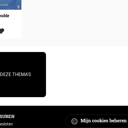
ouble
 DEZE THEMA'S
GSUREN
Mijn cookies beheren
esloten