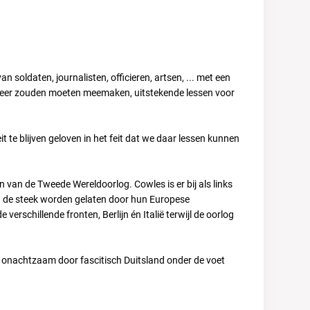
 soldaten, journalisten, officieren, artsen, ... met een
oit meer zouden moeten meemaken, uitstekende lessen voor
it te blijven geloven in het feit dat we daar lessen kunnen
 van de Tweede Wereldoorlog. Cowles is er bij als links
n de steek worden gelaten door hun Europese
verschillende fronten, Berlijn én Italië terwijl de oorlog
r onachtzaam door fascitisch Duitsland onder de voet