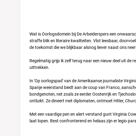
Wat is Oorlogsdomein bij De Arbeiderspers een onwaarschij
straffe blik en literaire kwaliteiten. Vlot leesbaar, doo
de toekomst die we blijkbaar alsnog liever naast ons nee
Regelmatig grijp ik zelf terug naar een nieuw deel uit de 
uittrekken.
In 'Op oorlogspad' van de Amerikaanse journaliste Virgin
Spanje weerstand biedt aan de coup van Franco, aanscho
bondgenoten, net zoals ze eerder Oostenrijk en Tjechoslowak
ontluikt. Ze dineert met diplomaten, ontmoet Hitler, Chur
Met een vaardige pen en alert verstand gunt Virginia Co
laat lopen. Best confronterend en helaas zijn er legio par