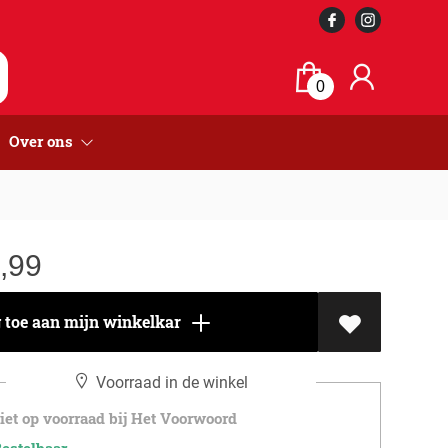
0
Over ons
,99
toe aan mijn winkelkar
Voorraad in de winkel
et op voorraad bij Het Voorwoord