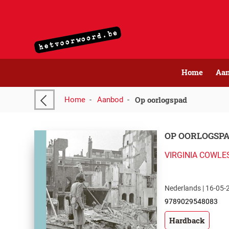
Home
Aa
Op oorlogspad
Home
-
Aanbod
-
OP OORLOGSP
VIRGINIA COWLE
Nederlands | 16-05-2
9789029548083
Hardback