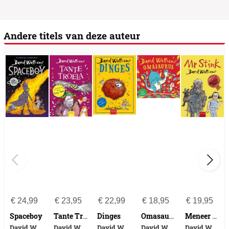
Andere titels van deze auteur
€
24,99
€
23,95
€
22,99
€
18,95
€
19,95
Spaceboy
Dinges
Tante Troela
Omasaurus
Meneer Stink
David Walliams
David Walliams
David Walliams
David Walliams
David Walliams