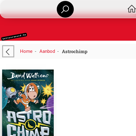
Astrochimp
Home
-
Aanbod
-