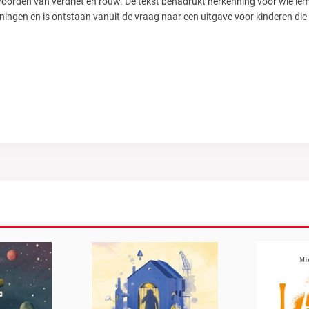
woorden van verdriet en rouw. De tekst benadrukt herkenning voor wie i
ningen en is ontstaan vanuit de vraag naar een uitgave voor kinderen die