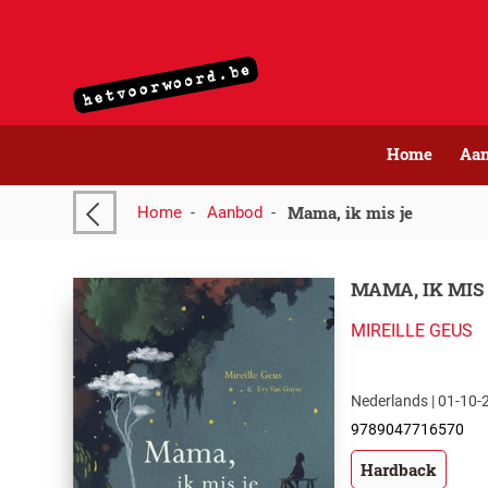
Home
Aa
Mama, ik mis je
Home
-
Aanbod
-
MAMA, IK MIS
MIREILLE GEUS
Nederlands | 01-10-2
9789047716570
Hardback