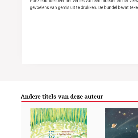
Poëziebundel over het verlies van een moeder en het ver
gevoelens van gemis uit te drukken. De bundel bevat teke
Andere titels van deze auteur