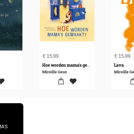
€
15,99
€
15,99
Lava
Hoe worden mama's gemaakt
Mireille Geus
Mireille G
MA'S