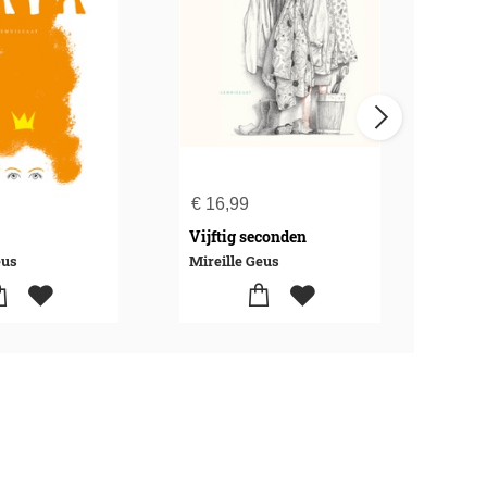
€
16,99
€
24
Vijftig seconden
Trou
eus
Mireille Geus
Mirei