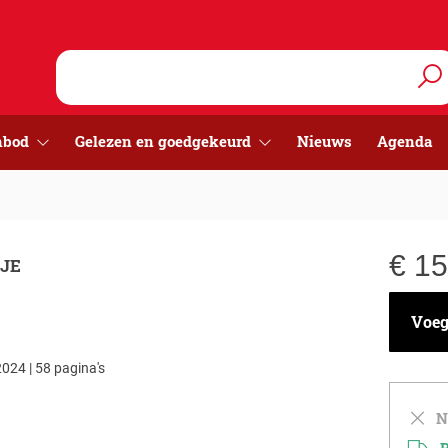
nbod
Gelezen en goedgekeurd
Nieuws
Agenda
€
15
 JE
Voeg 
024 | 58 pagina's
Ni