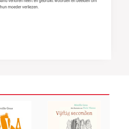
emand verloren heeft en gebruikt woorden en beelden om
 hun moeder verliezen.