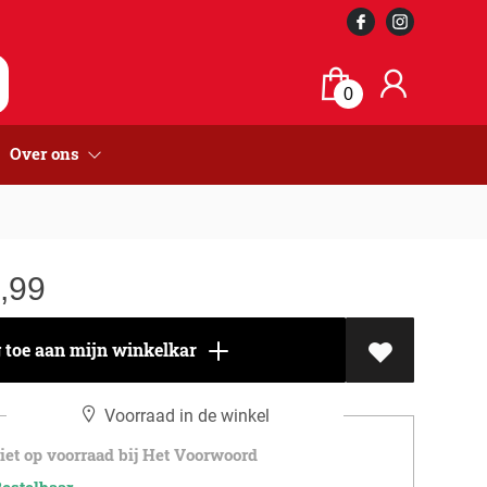
0
Over ons
,99
toe aan mijn winkelkar
Voorraad in de winkel
et op voorraad bij Het Voorwoord