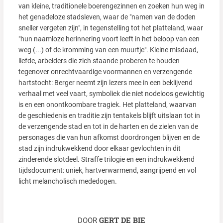
van kleine, traditionele boerengezinnen en zoeken hun weg in
het genadeloze stadsleven, waar de "namen van de doden
sneller vergeten zijn", in tegenstelling tot het platteland, waar
"hun naamloze herinnering voort leeft in het beloop van een
weg (...) of de kromming van een muurtje". Kleine misdaad,
liefde, arbeiders die zich staande proberen te houden
tegenover onrechtvaardige voormannen en verzengende
hartstocht: Berger neemt zijn lezers mee in een beklijvend
verhaal met veel vaart, symboliek die niet nodeloos gewichtig
is en een onontkoombare tragiek. Het platteland, waarvan
de geschiedenis en traditie zijn tentakels blijft uitslaan tot in
de verzengende stad en tot in de harten en de zielen van de
personages die van hun afkomst doordrongen blijven en de
stad zijn indrukwekkend door elkaar gevlochten in dit
zinderende slotdeel. Straffe trilogie en een indrukwekkend
tijdsdocument: uniek, hartverwarmend, aangrijpend en vol
licht melancholisch mededogen.
GERT DE BIE
DOOR