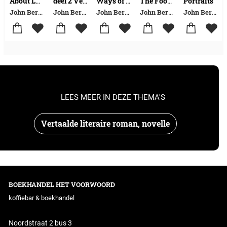
Portraits
About Looking
deel 2 Ver weg in Europa
Ways of Seeing
The Foot of Clive
John Berger
John Berger
John Berger
John Berger
John Berger
LEES MEER IN DEZE THEMA'S
Vertaalde literaire roman, novelle
BOEKHANDEL HET VOORWOORD
koffiebar & boekhandel
Noordstraat 2 bus 3