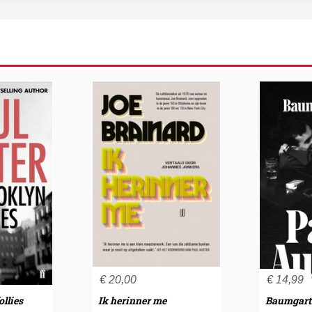
€
20,00
€
14,99
llies
Ik herinner me
Baumgart