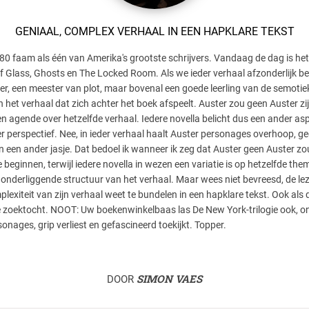
GENIAAL, COMPLEX VERHAAL IN EEN HAPKLARE TEKST
 80 faam als één van Amerika's grootste schrijvers. Vandaag de dag is h
ty of Glass, Ghosts en The Locked Room. Als we ieder verhaal afzonderlijk
jver, een meester van plot, maar bovenal een goede leerling van de semotie
et verhaal dat zich achter het boek afspeelt. Auster zou geen Auster zijn 
en agende over hetzelfde verhaal. Iedere novella belicht dus een ander asp
er perspectief. Nee, in ieder verhaal haalt Auster personages overhoop, 
 in een ander jasje. Dat bedoel ik wanneer ik zeg dat Auster geen Auster zou
 beginnen, terwijl iedere novella in wezen een variatie is op hetzelfde the
 onderliggende structuur van het verhaal. Maar wees niet bevreesd, de lezer
lexiteit van zijn verhaal weet te bundelen in een hapklare tekst. Ook als de l
aire zoektocht. NOOT: Uw boekenwinkelbaas las De New York-trilogie ook, on
sonages, grip verliest en gefascineerd toekijkt. Topper.
SIMON VAES
DOOR