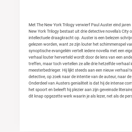
Met The New York Trilogy verwierf Paul Auster eind jaren
New York Trilogy bestaat uit drie detective novella's Ci
intellectuele draagkracht op. Auster is een belezen schri
gelezen worden, want ze zijn louter het schimmenspel van h
synoptische evangeliën vertelt iedere novella met een eig
verhaal louter herverteld wordt door de lens van een and
treffen, maar toch vertellen ze alle drie hetzelfde verhaal
meesterbedrieger. Hij lijkt steeds aan een nieuw verhaal te
detective, op zoek naar de intentie van de auteur, naar de
Onderdeel van Austers genialiteit is dat hij de intense comp
het spoort en beleeft hij plezier aan zijn geveinsde liter
dit knap opgezette werk waarin je als lezer, net als de per