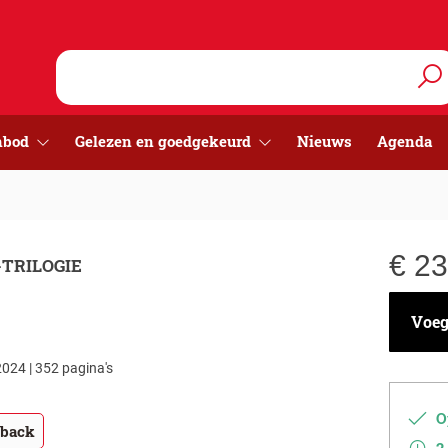
nbod
Gelezen en goedgekeurd
Nieuws
Agenda
€
23
TRILOGIE
Voeg 
024 | 352 pagina's
Op
tback