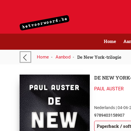
Home
Aa
De New York-trilogie
Home
-
Aanbod
-
DE NEW YORK-
PAUL AUSTER
Nederlands | 04-06-2
9789403158907
Paperback / sof