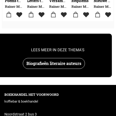
Requiems
Poems to night
Letters to a young poet
Verzamelde brieven
Nieuwe gedichten, een bloemlezing
Rainer Maria Rilke
Rainer Maria Rilke
Rainer Maria Rilke-Jean Pierre Rawie
Rainer Maria Rilke
Rainer Maria Rilke
LEES MEER IN DEZE THEMA'S
Biografieën literaire auteurs
BOEKHANDEL HET VOORWOORD
koffiebar & boekhandel
Noordstraat 2 bus 3