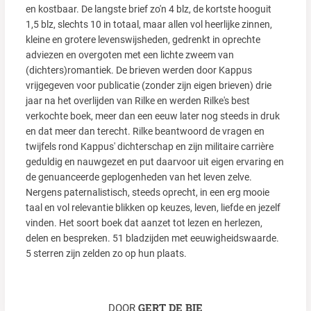
en kostbaar. De langste brief zo'n 4 blz, de kortste hooguit
1,5 blz, slechts 10 in totaal, maar allen vol heerlijke zinnen,
kleine en grotere levenswijsheden, gedrenkt in oprechte
adviezen en overgoten met een lichte zweem van
(dichters)romantiek. De brieven werden door Kappus
vrijgegeven voor publicatie (zonder zijn eigen brieven) drie
jaar na het overlijden van Rilke en werden Rilke's best
verkochte boek, meer dan een eeuw later nog steeds in druk
en dat meer dan terecht. Rilke beantwoord de vragen en
twijfels rond Kappus' dichterschap en zijn militaire carrière
geduldig en nauwgezet en put daarvoor uit eigen ervaring en
de genuanceerde geplogenheden van het leven zelve.
Nergens paternalistisch, steeds oprecht, in een erg mooie
taal en vol relevantie blikken op keuzes, leven, liefde en jezelf
vinden. Het soort boek dat aanzet tot lezen en herlezen,
delen en bespreken. 51 bladzijden met eeuwigheidswaarde.
5 sterren zijn zelden zo op hun plaats.
GERT DE BIE
DOOR