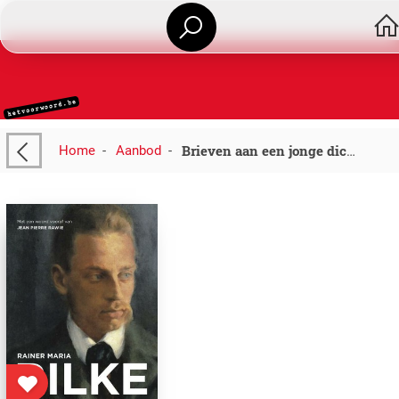
Home
-
Aanbod
-
Brieven aan een jonge dichter