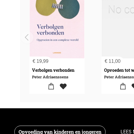
€
19,99
€
11,00
Verbolgen verbonden
Peter Adriaenssens
Opvoeding van kinderen en jongeren
LEES 