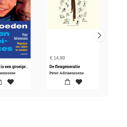
€
14,99
€
29
De flexgeneratie
Opvoeden is een groeiproces (POD)
iaenssens
Peter Adriaenssens