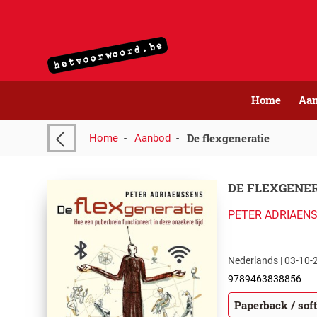
Home
Aa
De flexgeneratie
Home
-
Aanbod
-
DE FLEXGENE
PETER ADRIAEN
Nederlands | 03-10-2
9789463838856
Paperback / sof