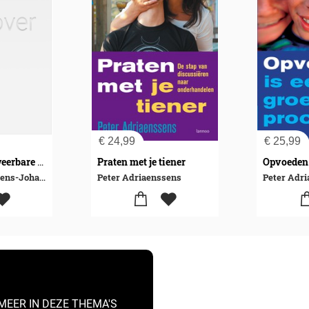
€
24,99
€
25,99
Praten met je tiener
Opvoeden tot weerbare kwetsbaarheid
Peter Adriaenssens-Johan L. Vanderhoeven-Lieve Vercammen
Peter Adriaenssens
Peter Adr
MEER IN DEZE THEMA'S