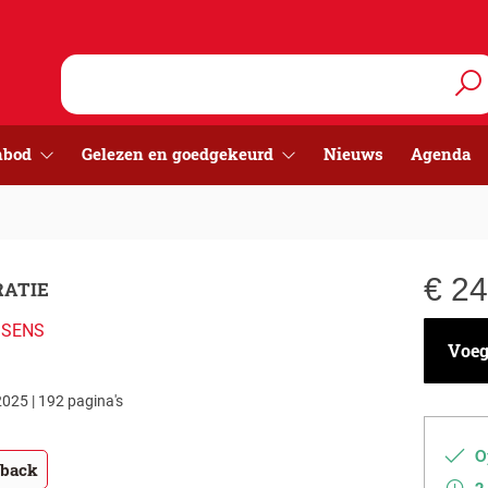
nbod
Gelezen en goedgekeurd
Nieuws
Agenda
€
24
RATIE
SSENS
Voeg 
025 | 192 pagina's
Op
tback