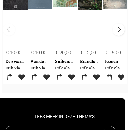
€
10,00
€
10,00
€
20,00
€
12,00
€
15,00
Iconen
De zwarte brug
Van de Velde
Suikerspin
Brandlucht
Erik Vlaminck
Erik Vlaminck
Erik Vlaminck
Erik Vlaminck
Erik Vlaminck
LEES MEER IN DEZE THEMA'S