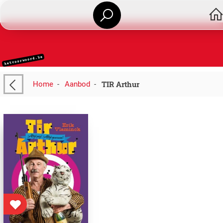
TIR Arthur
Home
-
Aanbod
-