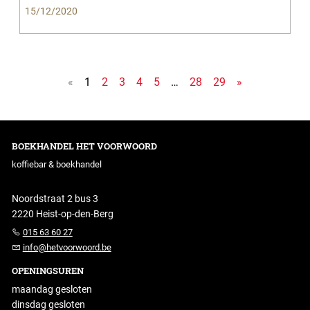
15/12/2020
«
1
2
3
4
5
…
28
29
»
BOEKHANDEL HET VOORWOORD
koffiebar & boekhandel
Noordstraat 2 bus 3
2220 Heist-op-den-Berg
015 63 60 27
info@hetvoorwoord.be
OPENINGSUREN
maandag gesloten
dinsdag gesloten