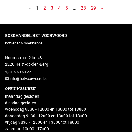
«
1
2
3
4
5
…
28
29
»
BOEKHANDEL HET VOORWOORD
koffiebar & boekhandel
Noordstraat 2 bus 3
2220 Heist-op-den-Berg
015 63 60 27
info@hetvoorwoord.be
OPENINGSUREN
maandag gesloten
dinsdag gesloten
woensdag 9u30 - 12u00 en 13u00 tot 18u00
donderdag 9u30 - 12u00 en 13u00 tot 18u00
vrijdag 9u30 - 12u00 en 13u00 tot 18u00
zaterdag 10u00 - 17u00