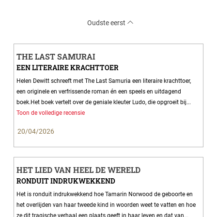
Oudste eerst
THE LAST SAMURAI
EEN LITERAIRE KRACHTTOER
Helen Dewitt schreeft met The Last Samuria een literaire krachttoer,
een originele en verfrissende roman én een speels en uitdagend
boek.Het boek vertelt over de geniale kleuter Ludo, die opgroeit bij...
Toon de volledige recensie
20/04/2026
HET LIED VAN HEEL DE WERELD
RONDUIT INDRUKWEKKEND
Het is ronduit indrukwekkend hoe Tamarin Norwood de geboorte en
het overlijden van haar tweede kind in woorden weet te vatten en hoe
ze dit tragische verhaal een plaats geeft in haar leven en dat van...