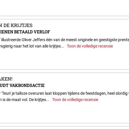
 DE KRIJTJES
DIENEN BETAALD VERLOF
n' illustreerde Oliver Jeffers één van de meest originele en geestigste pr
gierig naar het lot van alle krijtjes...
Toon de volledige recensie
AKEN!
OUDT VAKBONDSACTIE
Teun' je talloze overuren laat kloppen tijdens de feestdagen, heel slordig w
 is de maat vol. De krijtjes...
Toon de volledige recensie