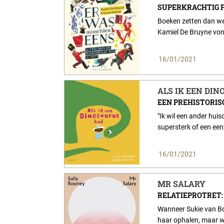
SUPERKRACHTIG F
Boeken zetten dan wel 
Kamiel De Bruyne von
16/01/2021
ALS IK EEN DI
EEN PREHISTORISC
"Ik wil een ander huis
supersterk of een eent
16/01/2021
MR SALARY
RELATIEPROTRET: I
Wanneer Sukie van Bo
haar ophalen, maar wie