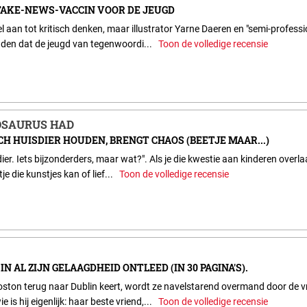
AKE-NEWS-VACCIN VOOR DE JEUGD
aan tot kritisch denken, maar illustrator Yarne Daeren en "semi-professio
den dat de jeugd van tegenwoordi...
Toon de volledige recensie
NOSAURUS HAD
H HUISDIER HOUDEN, BRENGT CHAOS (BEETJE MAAR...)
dier. Iets bijzonderders, maar wat?". Als je die kwestie aan kinderen overlaa
je die kunstjes kan of lief...
Toon de volledige recensie
N AL ZIJN GELAAGDHEID ONTLEED (IN 30 PAGINA'S).
ston terug naar Dublin keert, wordt ze navelstarend overmand door de v
 is hij eigenlijk: haar beste vriend,...
Toon de volledige recensie