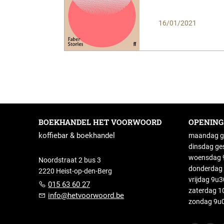
16/01/2021
BOEKHANDEL HET VOORWOORD
OPENIN
koffiebar & boekhandel
maandag g
dinsdag ge
woensdag 9
Noordstraat 2 bus 3
donderdag 
2220 Heist-op-den-Berg
vrijdag 9u
015 63 60 27
zaterdag 1
info@hetvoorwoord.be
zondag 9u0