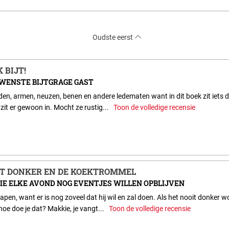
Oudste eerst
K BIJT!
WENSTE BIJTGRAGE GAST
nden, armen, neuzen, benen en andere ledematen want in dit boek zit iets d
 zit er gewoon in. Mocht ze rustig...
Toon de volledige recensie
ET DONKER EN DE KOEKTROMMEL
IE ELKE AVOND NOG EVENTJES WILLEN OPBLIJVEN
lapen, want er is nog zoveel dat hij wil en zal doen. Als het nooit donker 
hoe doe je dat? Makkie, je vangt...
Toon de volledige recensie