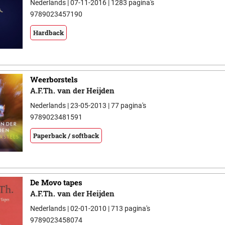
Nederlands | 07-11-2016 | 1283 pagina's
9789023457190
Hardback
Weerborstels
A.F.Th. van der Heijden
Nederlands | 23-05-2013 | 77 pagina's
9789023481591
Paperback / softback
De Movo tapes
A.F.Th. van der Heijden
Nederlands | 02-01-2010 | 713 pagina's
9789023458074