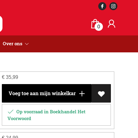
0
Over ons
€
35,99
Voeg toe aan mijn winkelkar
Op voorraad in Boekhandel Het
Voorwoord
€
24,99