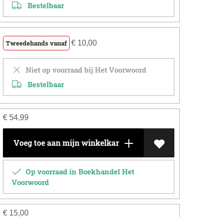
Bestelbaar
Tweedehands vanaf
€
10,00
Niet op voorraad bij Het Voorwoord
Bestelbaar
€
54,99
Voeg toe aan mijn winkelkar
Op voorraad in Boekhandel Het
Voorwoord
€
15,00