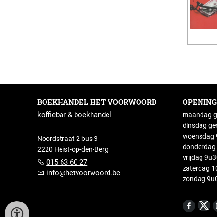
BOEKHANDEL HET VOORWOORD
OPENIN
koffiebar & boekhandel
maandag g
dinsdag ge
woensdag 9
Noordstraat 2 bus 3
donderdag 
2220 Heist-op-den-Berg
vrijdag 9u
015 63 60 27
zaterdag 1
info@hetvoorwoord.be
zondag 9u0