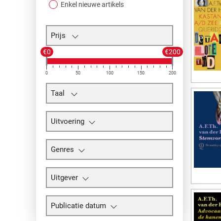
Enkel nieuwe artikels
Prijs
€0
€200
0
50
100
150
200
Taal
Uitvoering
Genres
Uitgever
Publicatie datum