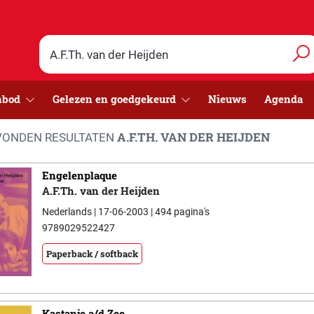
nbod
Gelezen en goedgekeurd
Nieuws
Agenda
A.F.TH. VAN DER HEIJDEN
ONDEN RESULTATEN
Engelenplaque
A.F.Th. van der Heijden
Nederlands | 17-06-2003 | 494 pagina's
9789029522427
Paperback / softback
Kastanje a/d Zee