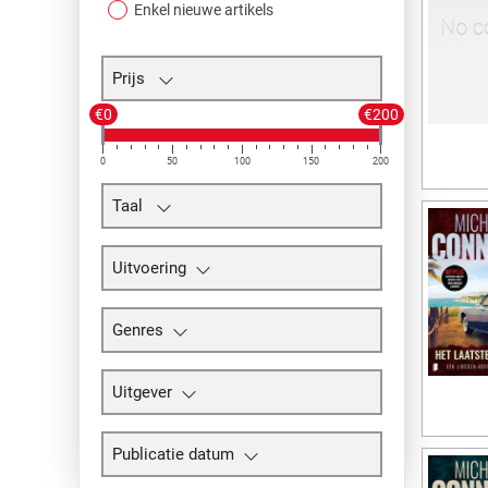
Enkel nieuwe artikels
Prijs
€0
€200
0
50
100
150
200
Taal
Uitvoering
Genres
Uitgever
Publicatie datum