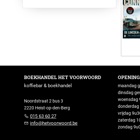
BOEKHANDEL HET VOORWOORD
OPENIN
koffiebar & boekhandel
maandag g
dinsdag ge
woensdag 9
Noordstraat 2 bus 3
donderdag 
2220 Heist-op-den-Berg
vrijdag 9u
015 63 60 27
zaterdag 1
info@hetvoorwoord.be
zondag 9u0